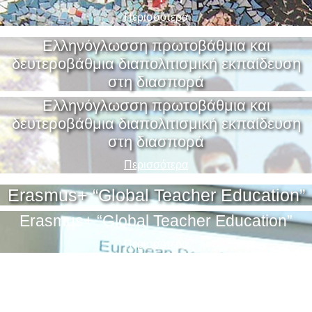
Περισσότερα
Ελληνόγλωσση πρωτοβάθμια και
δευτεροβάθμια διαπολιτισμική εκπαίδευση
στη διασπορά
Ελληνόγλωσση πρωτοβάθμια και
δευτεροβάθμια διαπολιτισμική εκπαίδευση
στη διασπορά
Περισσότερα
Erasmus+ “Global Teacher Education”
Erasmus+ “Global Teacher Education”
Περισσότερα