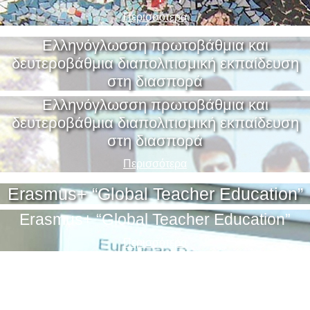
Περισσότερα
Ελληνόγλωσση πρωτοβάθμια και
δευτεροβάθμια διαπολιτισμική εκπαίδευση
στη διασπορά
Ελληνόγλωσση πρωτοβάθμια και
δευτεροβάθμια διαπολιτισμική εκπαίδευση
στη διασπορά
Περισσότερα
Erasmus+ “Global Teacher Education”
Erasmus+ “Global Teacher Education”
Περισσότερα