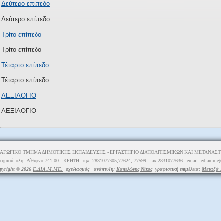
Δεύτερο επίπεδο
Δεύτερο επίπεδο
Τρίτο επίπεδο
Τρίτο επίπεδο
Τέταρτο επίπεδο
Τέταρτο επίπεδο
ΛΕΞΙΛΟΓΙΟ
ΛΕΞΙΛΟΓΙΟ
ΑΓΩΓΙΚΌ ΤΜΗΜΑ ΔΗΜΟΤΙΚΗΣ ΕΚΠΑΙΔΕΥΣΗΣ - ΕΡΓΑΣΤΗΡΙΟ ΔΙΑΠΟΛΙΤΙΣΜΙΚΩΝ ΚΑΙ ΜΕΤΑΝΑΣΤΕ
τημιούπολη, Ρέθυμνο 741 00 - ΚΡΗΤΗ, τηλ. 2831077605,77624, 77599 - fax:2831077636 - email:
ediamme@
pyright © 2026
Ε.ΔΙΑ.Μ.ΜΕ.
σχεδιασμός - ανάπτυξη:
Καπελώνης Νίκος
γραφιστική επιμέλεια:
Μεταξά 