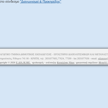
στο σύνδεσμο
"Διαγωνισμοί & Προκηρύξεις"
ΑΓΩΓΙΚΌ ΤΜΗΜΑ ΔΗΜΟΤΙΚΗΣ ΕΚΠΑΙΔΕΥΣΗΣ - ΕΡΓΑΣΤΗΡΙΟ ΔΙΑΠΟΛΙΤΙΣΜΙΚΩΝ ΚΑΙ ΜΕΤΑΝΑΣΤΕ
τημιούπολη, Ρέθυμνο 741 00 - ΚΡΗΤΗ, τηλ. 2831077605,77624, 77599 - fax:2831077636 - email:
ediamme@
pyright © 2026
Ε.ΔΙΑ.Μ.ΜΕ.
σχεδιασμός - ανάπτυξη:
Καπελώνης Νίκος
γραφιστική επιμέλεια:
Μεταξά 